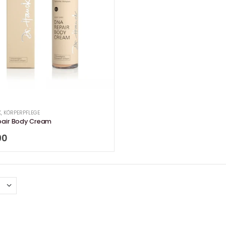
K
,
KÖRPERPFLEGE
pair Body Cream
90