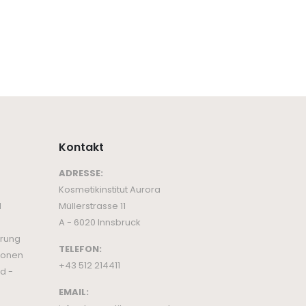
Kontakt
ADRESSE:
Kosmetikinstitut Aurora
d
Müllerstrasse 11
A - 6020 Innsbruck
ärung
TELEFON:
ionen
+43 512 214411
d -
EMAIL: