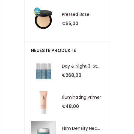
Pressed Base
€65,00
NEUESTE PRODUKTE
Day & Night 3-Step Core Routine Set Strong
€268,00
Illuminating Primer
€48,00
Firm Density Neck & Bust Cream