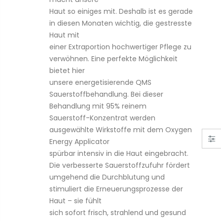
Haut so einiges mit. Deshalb ist es gerade
in diesen Monaten wichtig, die gestresste
Haut mit
einer Extraportion hochwertiger Pflege zu
verwöhnen. Eine perfekte Möglichkeit
bietet hier
unsere
energetisierende QMS
Sauerstoffbehandlung
. Bei dieser
Behandlung mit 95% reinem
Sauerstoff-Konzentrat werden
ausgewählte Wirkstoffe mit dem Oxygen
Energy Applicator
Cream Stay Shadow Stick
spürbar intensiv in die Haut eingebracht.
€30,00
€65,00
Die verbesserte Sauerstoffzufuhr fördert
umgehend die Durchblutung und
stimuliert die Erneuerungsprozesse der
Haut – sie fühlt
Luminous Liquid Foundation SPF 18
sich sofort frisch, strahlend und gesund
€65,00
€99,00