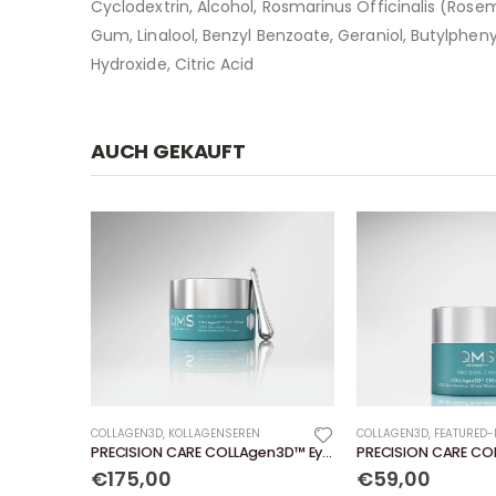
Cyclodextrin, Alcohol, Rosmarinus Officinalis (Ro
Gum, Linalool, Benzyl Benzoate, Geraniol, Butylphen
Hydroxide, Citric Acid
AUCH GEKAUFT
COLLAGEN3D
,
KOLLAGENSEREN
COLLAGEN3D
,
FEATURED
PRECISION CARE COLLAgen3D™ Eye Cream
€175,00
€59,00