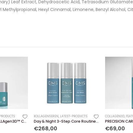
semary) Leaf Extract, Dehydroacetic Acid, Tetrasodium Glutama
yl Methylpropional, Hexyl Cinnamal, Limonene, Benzyl Alcohol, Ci
-PRODUCTS
KOLLAGENSEREN
,
LATEST-PRODUCTS
COLLAGEN3D
,
FEA
PRECISION CARE COLLAgen3D™ Cream
Day & Night 3-Step Core Routine Set Strong
€268,00
€69,00