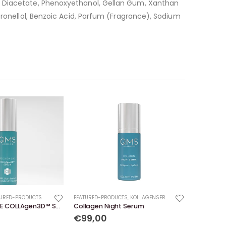
te Diacetate, Phenoxyethanol, Gellan Gum, Xanthan
tronellol, Benzoic Acid, Parfum (Fragrance), Sodium
TURED-PRODUCTS
FEATURED-PRODUCTS
,
KOLLAGENSEREN
PRECISION CARE COLLAgen3D™ Serum
Collagen Night Serum
€99,00