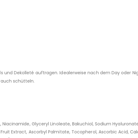
als und Dekolleté auftragen. Idealerweise nach dem Day oder 
rauch schütteln.
, Niacinamide, Glyceryl Linoleate, Bakuchiol, Sodium Hyaluronate
ruit Extract, Ascorbyl Palmitate, Tocopherol, Ascorbic Acid, Cal