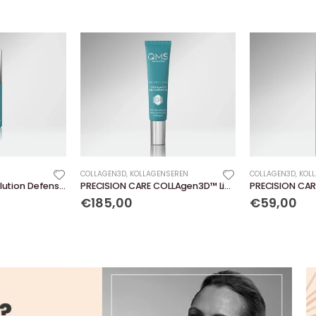
COLLAGEN3D
,
KOLLAGENSEREN
COLLAGEN3D
,
KOL
EPIGEN PROTECT Pollution Defense Mist
PRECISION CARE COLLAgen3D™ Line Corrector
€185,00
€59,00