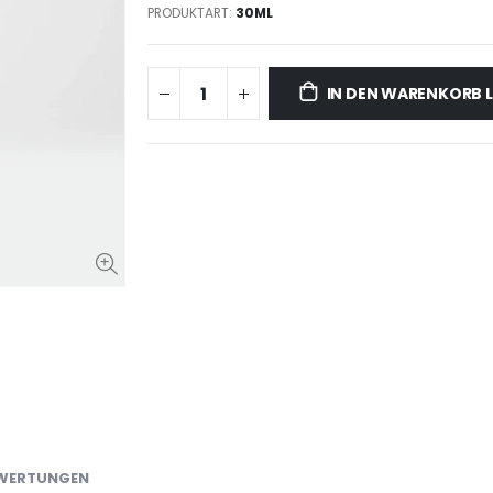
PRODUKTART:
30ML
IN DEN WARENKORB 
WERTUNGEN