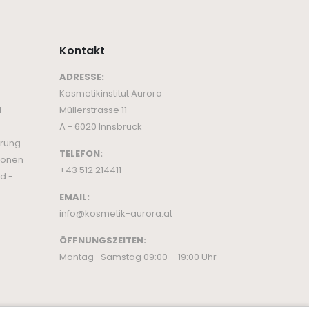
Kontakt
ADRESSE:
Kosmetikinstitut Aurora
d
Müllerstrasse 11
A - 6020 Innsbruck
ärung
TELEFON:
ionen
+43 512 214411
d -
EMAIL:
info@kosmetik-aurora.at
ÖFFNUNGSZEITEN:
Montag- Samstag 09:00 – 19:00 Uhr