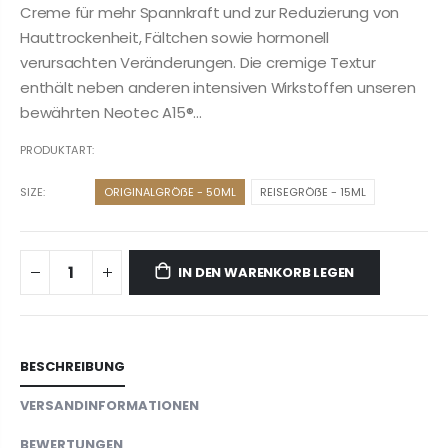
Creme für mehr Spannkraft und zur Reduzierung von
Hauttrockenheit, Fältchen sowie hormonell
verursachten Veränderungen. Die cremige Textur
enthält neben anderen intensiven Wirkstoffen unseren
bewährten Neotec A15®...
PRODUKTART:
SIZE:
ORIGINALGRÖẞE - 50ML
REISEGRÖẞE - 15ML
IN DEN WARENKORB LEGEN
BESCHREIBUNG
VERSANDINFORMATIONEN
BEWERTUNGEN