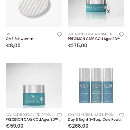
QMS
COLLAGEN3D
,
KOLLAGENSEREN
QMS Schwamm
PRECISION CARE COLLAgen3D™ Eye Cream
€8,00
€175,00
COLLAGEN3D
,
FEATURED-PRODUCTS
KOLLAGENSEREN
,
LATEST-PRODUCTS
PRECISION CARE COLLAgen3D™ Cream
Day & Night 3-Step Core Routine Set Strong
€59,00
€268,00