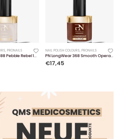
URS
,
PRONAILS
NAIL POLISH COLOURS
,
PRONAILS
PN LongWear 388 Pebble Rebel 10 ml
PN LongWear 368 Smooth Operator 10 ml
€17,45