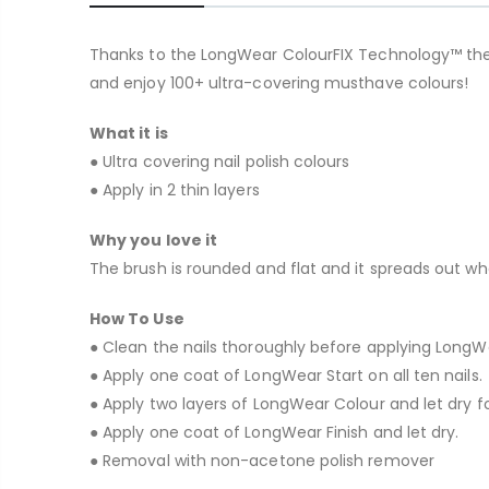
Thanks to the LongWear ColourFIX Technology™ the Lon
and enjoy 100+ ultra-covering musthave colours!
What it is
● Ultra covering nail polish colours
● Apply in 2 thin layers
Why you love it
The brush is rounded and flat and it spreads out whe
How To Use
● Clean the nails thoroughly before applying LongWe
● Apply one coat of LongWear Start on all ten nails.
● Apply two layers of LongWear Colour and let dry f
● Apply one coat of LongWear Finish and let dry.
● Removal with non-acetone polish remover