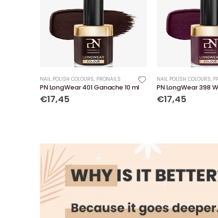
NAIL POLISH COLOURS
,
PRONAILS
NAIL POLISH COLOURS
,
P
PN LongWear 401 Ganache 10 ml
PN LongWear 398 Wil
€17,45
€17,45