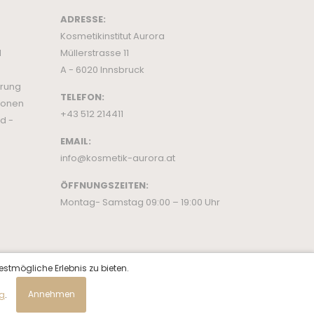
ADRESSE:
Kosmetikinstitut Aurora
d
Müllerstrasse 11
A - 6020 Innsbruck
ärung
TELEFON:
ionen
+43 512 214411
d -
EMAIL:
info@kosmetik-aurora.at
ÖFFNUNGSZEITEN:
Montag- Samstag 09:00 – 19:00 Uhr
estmögliche Erlebnis zu bieten.
ng
.
Annehmen