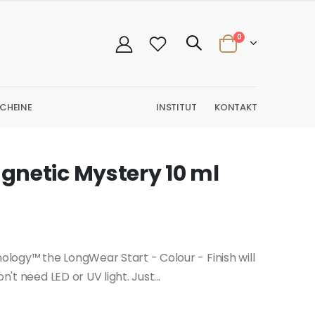
0
CHEINE
INSTITUT
KONTAKT
netic Mystery 10 ml
logy™ the LongWear Start - Colour - Finish will
't need LED or UV light. Just...