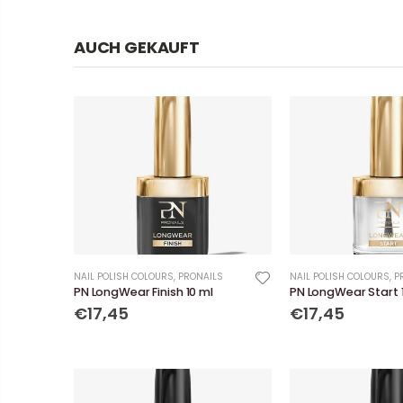
AUCH GEKAUFT
NAIL POLISH COLOURS
,
PRONAILS
NAIL POLISH COLOURS
,
P
PN LongWear Finish 10 ml
PN LongWear Start 
€17,45
€17,45