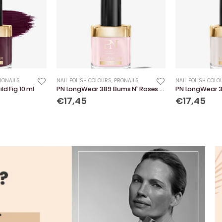
RONAILS
NAIL POLISH COLOURS
,
PRONAILS
NAIL POLISH COLO
d Fig 10 ml
PN LongWear 389 Bums N' Roses 10 ml
€17,45
€17,45