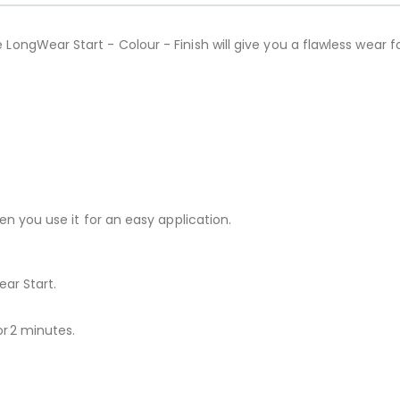
gWear Start - Colour - Finish will give you a flawless wear for 
n you use it for an easy application.
ar Start.
or 2 minutes.