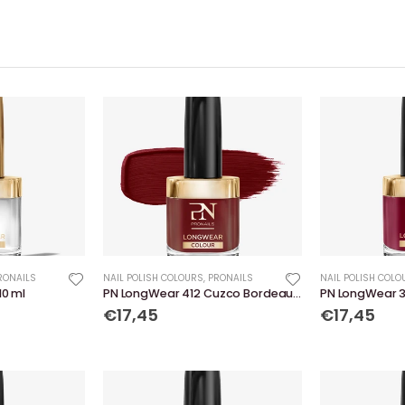
RONAILS
NAIL POLISH COLOURS
,
PRONAILS
NAIL POLISH COLO
10 ml
PN LongWear 412 Cuzco Bordeaux 10 ml
PN LongWear 3
€17,45
€17,45