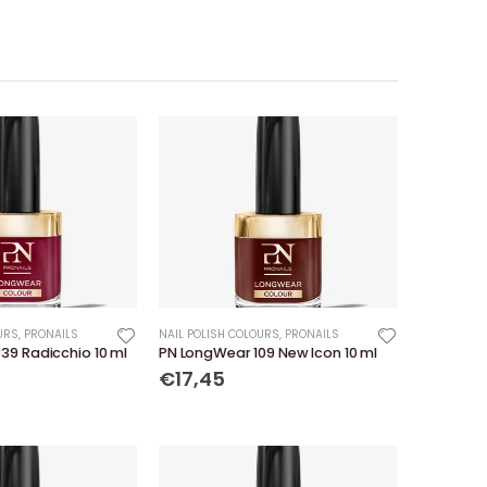
URS
,
PRONAILS
NAIL POLISH COLOURS
,
PRONAILS
39 Radicchio 10 ml
PN LongWear 109 New Icon 10 ml
€17,45