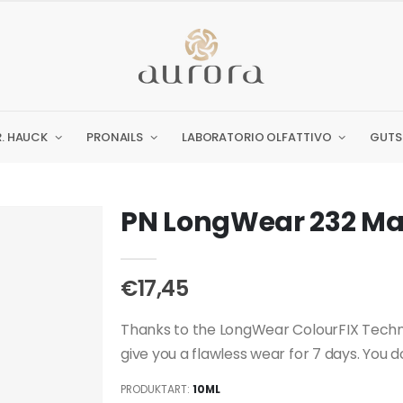
R. HAUCK
PRONAILS
LABORATORIO OLFATTIVO
GUTS
PN LongWear 232 Mag
€17,45
Thanks to the LongWear ColourFIX Techno
give you a flawless wear for 7 days. You don
PRODUKTART:
10ML