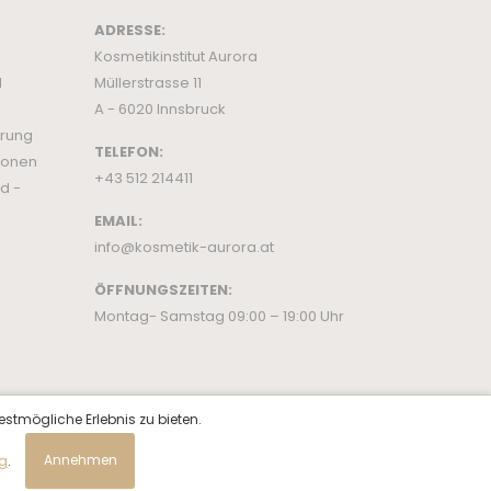
ADRESSE:
Kosmetikinstitut Aurora
d
Müllerstrasse 11
A - 6020 Innsbruck
ärung
TELEFON:
ionen
+43 512 214411
d -
EMAIL:
info@kosmetik-aurora.at
ÖFFNUNGSZEITEN:
Montag- Samstag 09:00 – 19:00 Uhr
estmögliche Erlebnis zu bieten.
ng
.
Annehmen