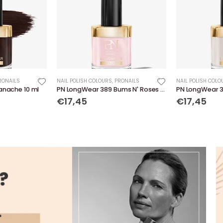
RONAILS
NAIL POLISH COLOURS
,
PRONAILS
NAIL POLISH COLO
anache 10 ml
PN LongWear 389 Bums N' Roses 10 ml
€17,45
€17,45