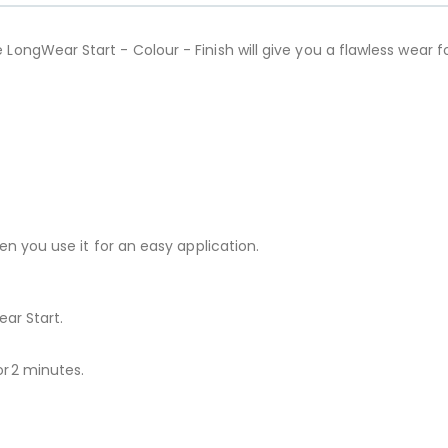
gWear Start - Colour - Finish will give you a flawless wear for 
n you use it for an easy application.
ar Start.
or 2 minutes.