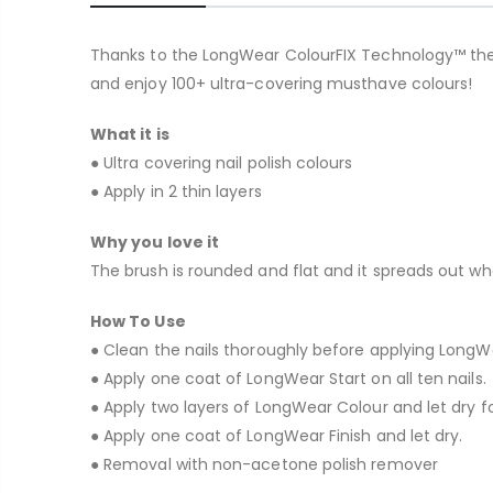
Thanks to the LongWear ColourFIX Technology™ the Lon
and enjoy 100+ ultra-covering musthave colours!
What it is
● Ultra covering nail polish colours
● Apply in 2 thin layers
Why you love it
The brush is rounded and flat and it spreads out whe
How To Use
● Clean the nails thoroughly before applying LongWe
● Apply one coat of LongWear Start on all ten nails.
● Apply two layers of LongWear Colour and let dry f
● Apply one coat of LongWear Finish and let dry.
● Removal with non-acetone polish remover