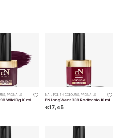
URS
,
PRONAILS
NAIL POLISH COLOURS
,
PRONAILS
8 Wild Fig 10 ml
PN LongWear 339 Radicchio 10 ml
€17,45