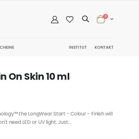
0
CHEINE
INSTITUT
KONTAKT
n On Skin 10 ml
logy™ the LongWear Start - Colour - Finish will
't need LED or UV light. Just...