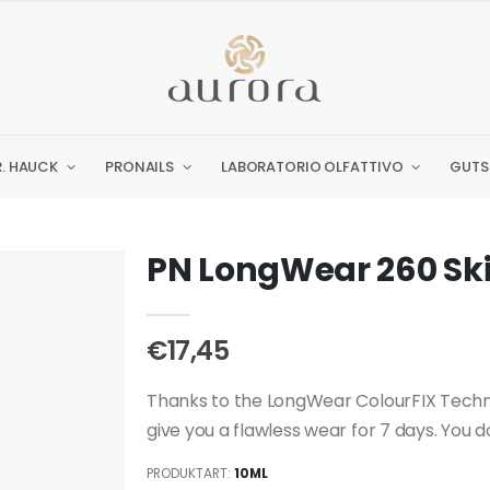
R. HAUCK
PRONAILS
LABORATORIO OLFATTIVO
GUTS
PN LongWear 260 Ski
€17,45
Thanks to the LongWear ColourFIX Techno
give you a flawless wear for 7 days. You don
PRODUKTART:
10ML