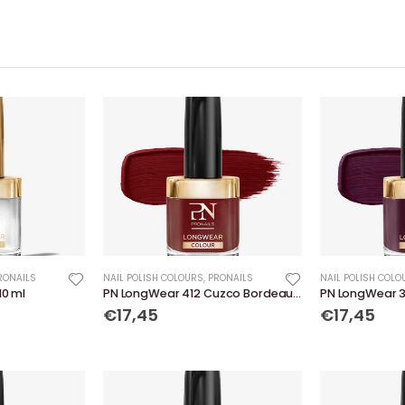
RONAILS
NAIL POLISH COLOURS
,
PRONAILS
NAIL POLISH COLO
10 ml
PN LongWear 412 Cuzco Bordeaux 10 ml
PN LongWear 39
€17,45
€17,45