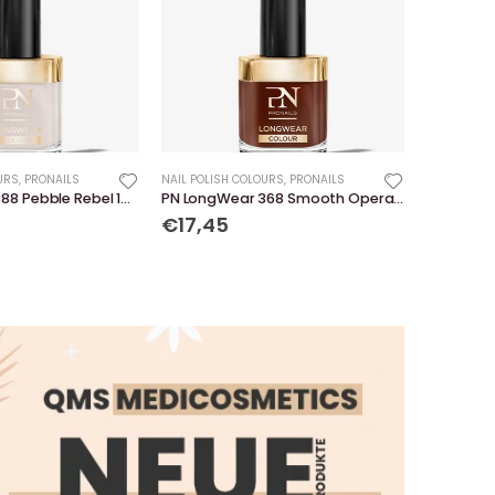
URS
,
PRONAILS
NAIL POLISH COLOURS
,
PRONAILS
PN LongWear 388 Pebble Rebel 10 ml
PN LongWear 368 Smooth Operator 10 ml
€17,45