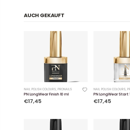
AUCH GEKAUFT
NAIL POLISH COLOURS
,
PRONAILS
NAIL POLISH COLOURS
,
P
PN LongWear Finish 10 ml
PN LongWear Start 
€17,45
€17,45