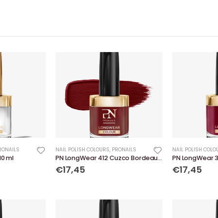
RONAILS
NAIL POLISH COLOURS
,
PRONAILS
NAIL POLISH COLO
10 ml
PN LongWear 412 Cuzco Bordeaux 10 ml
PN LongWear 3
€17,45
€17,45