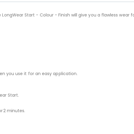
gWear Start - Colour - Finish will give you a flawless wear for 
n you use it for an easy application.
ar Start.
or 2 minutes.