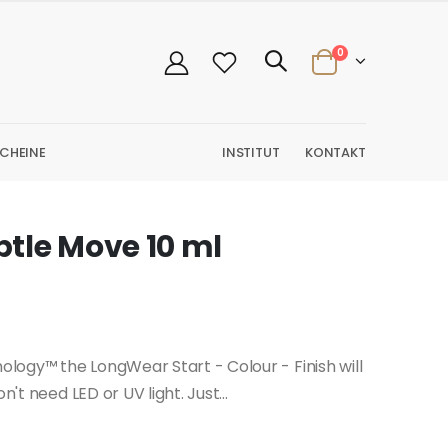
0
CHEINE
INSTITUT
KONTAKT
tle Move 10 ml
logy™ the LongWear Start - Colour - Finish will
't need LED or UV light. Just...