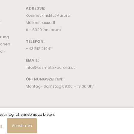
ADRESSE:
Kosmetikinstitut Aurora
d
Müllerstrasse 11
A - 6020 Innsbruck
ärung
TELEFON:
ionen
+43 512 214411
d -
EMAIL:
info@kosmetik-aurora.at
ÖFFNUNGSZEITEN:
Montag- Samstag 09:00 – 19:00 Uhr
estmögliche Erlebnis zu bieten.
ng
.
Annehmen