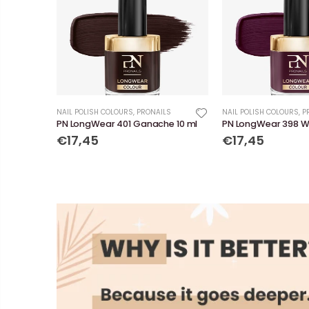
NAIL POLISH COLOURS
,
PRONAILS
NAIL POLISH COLOURS
,
P
PN LongWear 401 Ganache 10 ml
PN LongWear 398 Wil
€17,45
€17,45