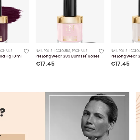
RONAILS
NAIL POLISH COLOURS
,
PRONAILS
NAIL POLISH COLO
d Fig 10 ml
PN LongWear 389 Bums N' Roses 10 ml
€17,45
€17,45