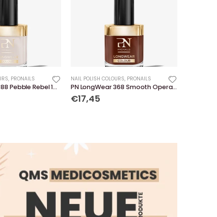
URS
,
PRONAILS
NAIL POLISH COLOURS
,
PRONAILS
PN LongWear 388 Pebble Rebel 10 ml
PN LongWear 368 Smooth Operator 10 ml
€17,45