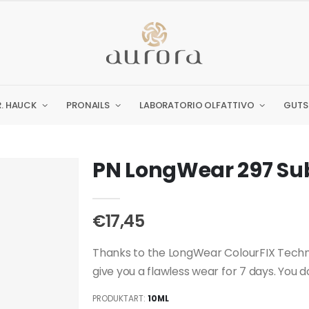
R. HAUCK
PRONAILS
LABORATORIO OLFATTIVO
GUTS
PN LongWear 297 Sub
€17,45
Thanks to the LongWear ColourFIX Techno
give you a flawless wear for 7 days. You don
PRODUKTART:
10ML