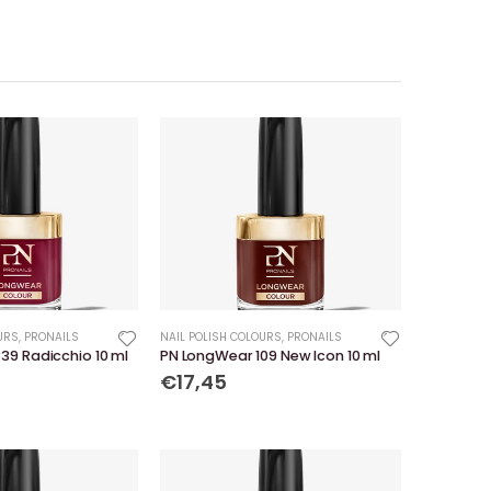
URS
,
PRONAILS
NAIL POLISH COLOURS
,
PRONAILS
39 Radicchio 10 ml
PN LongWear 109 New Icon 10 ml
€17,45