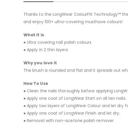
Thanks to the LongWear ColourFIX Technology™ the Lon
and enjoy 100+ ultra-covering musthave colours!
What it is
● Ultra covering nail polish colours
● Apply in 2 thin layers
Why you love it
The brush is rounded and flat and it spreads out whe
How To Use
● Clean the nails thoroughly before applying LongWe
● Apply one coat of LongWear Start on all ten nails.
● Apply two layers of LongWear Colour and let dry f
● Apply one coat of LongWear Finish and let dry.
● Removal with non-acetone polish remover