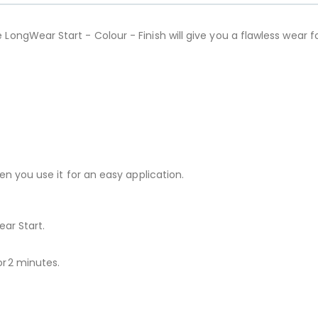
gWear Start - Colour - Finish will give you a flawless wear for 
n you use it for an easy application.
ar Start.
or 2 minutes.