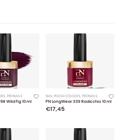
URS
,
PRONAILS
NAIL POLISH COLOURS
,
PRONAILS
8 Wild Fig 10 ml
PN LongWear 339 Radicchio 10 ml
€17,45