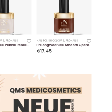
URS
,
PRONAILS
NAIL POLISH COLOURS
,
PRONAILS
PN LongWear 388 Pebble Rebel 10 ml
PN LongWear 368 Smooth Operator 10 ml
€17,45