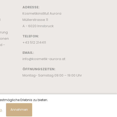
ADRESSE:
Kosmetikinstitut Aurora
d
Müllerstrasse 11
A - 6020 Innsbruck
ärung
TELEFON:
ionen
+43 512 214411
d -
EMAIL:
info@kosmetik-aurora.at
ÖFFNUNGSZEITEN:
Montag- Samstag 09:00 – 19:00 Uhr
estmögliche Erlebnis zu bieten.
ng
.
Annehmen