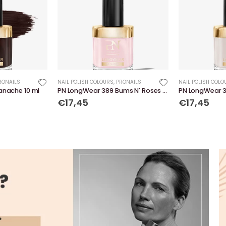
RONAILS
NAIL POLISH COLOURS
,
PRONAILS
NAIL POLISH COLO
anache 10 ml
PN LongWear 389 Bums N' Roses 10 ml
€17,45
€17,45