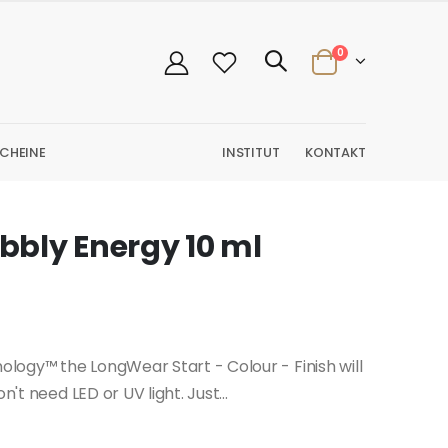
0
CHEINE
INSTITUT
KONTAKT
bly Energy 10 ml
logy™ the LongWear Start - Colour - Finish will
't need LED or UV light. Just...