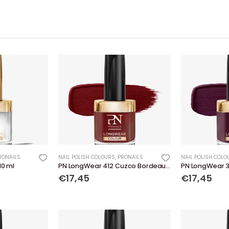
RONAILS
NAIL POLISH COLOURS
,
PRONAILS
NAIL POLISH COLO
10 ml
PN LongWear 412 Cuzco Bordeaux 10 ml
PN LongWear 39
€17,45
€17,45