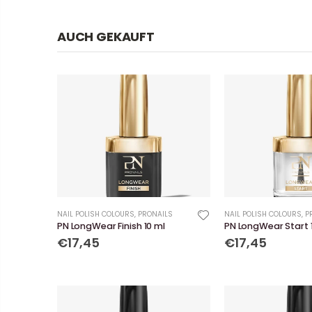
AUCH GEKAUFT
NAIL POLISH COLOURS
,
PRONAILS
NAIL POLISH COLOURS
,
P
PN LongWear Finish 10 ml
PN LongWear Start 
€17,45
€17,45