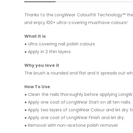
Thanks to the LongWear ColourFIX Technology™ the Lon
and enjoy 100+ ultra-covering musthave colours!
What it is
● Ultra covering nail polish colours
● Apply in 2 thin layers
Why you love it
The brush is rounded and flat and it spreads out whe
How To Use
● Clean the nails thoroughly before applying LongWe
● Apply one coat of LongWear Start on all ten nails.
● Apply two layers of LongWear Colour and let dry f
● Apply one coat of LongWear Finish and let dry.
● Removal with non-acetone polish remover