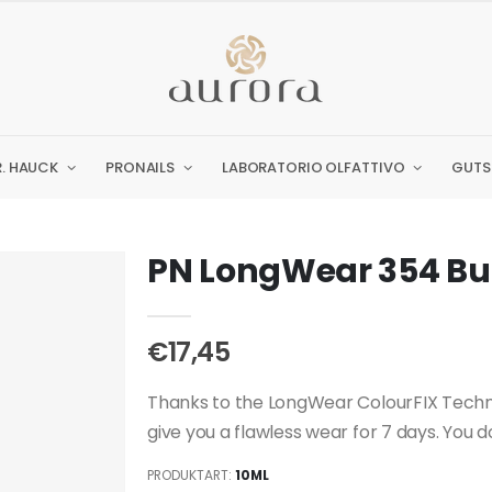
R. HAUCK
PRONAILS
LABORATORIO OLFATTIVO
GUTS
PN LongWear 354 Bub
€17,45
Thanks to the LongWear ColourFIX Techno
give you a flawless wear for 7 days. You don
PRODUKTART:
10ML