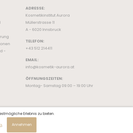
ADRESSE:
Kosmetikinstitut Aurora
d
Müllerstrasse 11
A - 6020 Innsbruck
ärung
TELEFON:
ionen
+43 512 214411
d -
EMAIL:
info@kosmetik-aurora.at
ÖFFNUNGSZEITEN:
Montag- Samstag 09:00 – 19:00 Uhr
estmögliche Erlebnis zu bieten.
ng
.
Annehmen