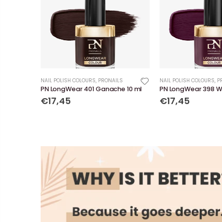
NAIL POLISH COLOURS
,
PRONAILS
NAIL POLISH COLOURS
,
P
PN LongWear 401 Ganache 10 ml
PN LongWear 398 Wil
€17,45
€17,45