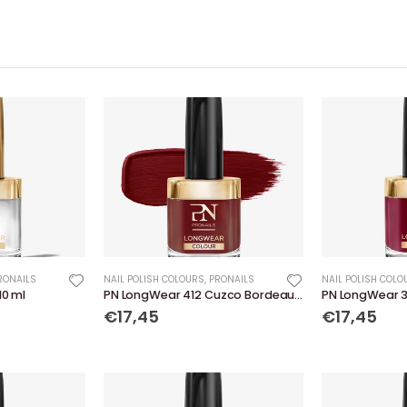
RONAILS
NAIL POLISH COLOURS
,
PRONAILS
NAIL POLISH COLO
10 ml
PN LongWear 412 Cuzco Bordeaux 10 ml
PN LongWear 3
€17,45
€17,45