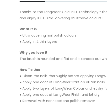
Thanks to the LongWear ColourFIX Technology™ the Lon
and enjoy 100+ ultra-covering musthave colours!
What it is
● Ultra covering nail polish colours
● Apply in 2 thin layers
Why you love it
The brush is rounded and flat and it spreads out whe
How To Use
● Clean the nails thoroughly before applying LongWe
● Apply one coat of LongWear Start on all ten nails.
● Apply two layers of LongWear Colour and let dry f
● Apply one coat of LongWear Finish and let dry.
● Removal with non-acetone polish remover