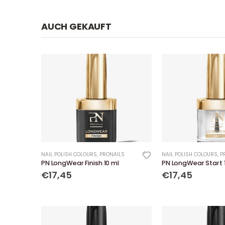
AUCH GEKAUFT
NAIL POLISH COLOURS
,
PRONAILS
NAIL POLISH COLOURS
,
P
PN LongWear Finish 10 ml
PN LongWear Start 
€17,45
€17,45