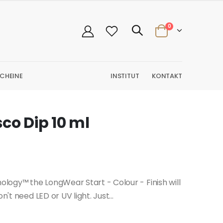
0
CHEINE
INSTITUT
KONTAKT
co Dip 10 ml
logy™ the LongWear Start - Colour - Finish will
't need LED or UV light. Just...