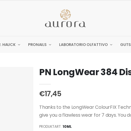
R. HAUCK
PRONAILS
LABORATORIO OLFATTIVO
GUTS
PN LongWear 384 Dis
€17,45
Thanks to the LongWear ColourFIX Techno
give you a flawless wear for 7 days. You don
PRODUKTART:
10ML