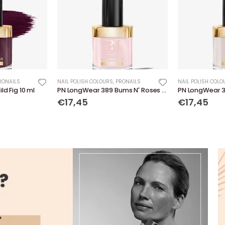
RONAILS
NAIL POLISH COLOURS
,
PRONAILS
NAIL POLISH COLO
d Fig 10 ml
PN LongWear 389 Bums N' Roses 10 ml
€17,45
€17,45