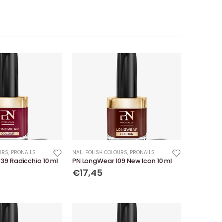
URS
,
PRONAILS
NAIL POLISH COLOURS
,
PRONAILS
39 Radicchio 10 ml
PN LongWear 109 New Icon 10 ml
€17,45