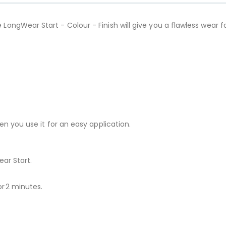
gWear Start - Colour - Finish will give you a flawless wear for 
n you use it for an easy application.
ar Start.
or 2 minutes.