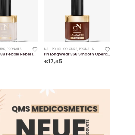
URS
,
PRONAILS
NAIL POLISH COLOURS
,
PRONAILS
PN LongWear 388 Pebble Rebel 10 ml
PN LongWear 368 Smooth Operator 10 ml
€17,45